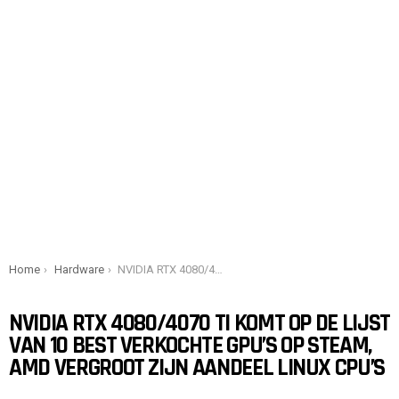
You are here:
Home
Hardware
NVIDIA RTX 4080/4070 Ti komt op de lijst van 10 best verkochte GPU’s op Steam, AMD vergroot zijn aandeel Linux CPU’s
NVIDIA RTX 4080/4070 TI KOMT OP DE LIJST
VAN 10 BEST VERKOCHTE GPU’S OP STEAM,
AMD VERGROOT ZIJN AANDEEL LINUX CPU’S