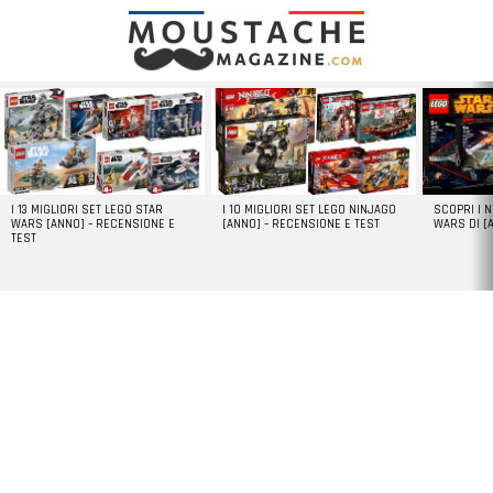
LATEST
STORIES
I 13 MIGLIORI SET LEGO STAR
I 10 MIGLIORI SET LEGO NINJAGO
SCOPRI I 
WARS [ANNO] – RECENSIONE E
[ANNO] – RECENSIONE E TEST
WARS DI [
TEST