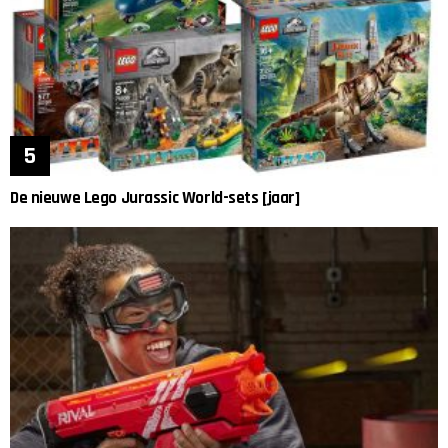
De nieuwe Lego Jurassic World-sets [jaar]