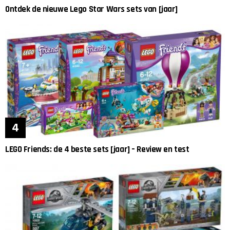
Ontdek de nieuwe Lego Star Wars sets van [jaar]
LEGO Friends: de 4 beste sets [jaar] – Review en test