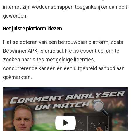
internet zijn weddenschappen toegankelijker dan ooit
geworden.
Het juiste platform kiezen
Het selecteren van een betrouwbaar platform, zoals
Betwinner APK, is cruciaal. Het is essentieel om te
zoeken naar sites met geldige licenties,
concurrerende kansen en een uitgebreid aanbod aan
gokmarkten.