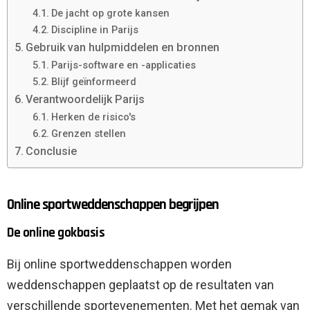
De jacht op grote kansen
Discipline in Parijs
Gebruik van hulpmiddelen en bronnen
Parijs-software en -applicaties
Blijf geïnformeerd
Verantwoordelijk Parijs
Herken de risico's
Grenzen stellen
Conclusie
Online sportweddenschappen begrijpen
De online gokbasis
Bij online sportweddenschappen worden
weddenschappen geplaatst op de resultaten van
verschillende sportevenementen. Met het gemak van