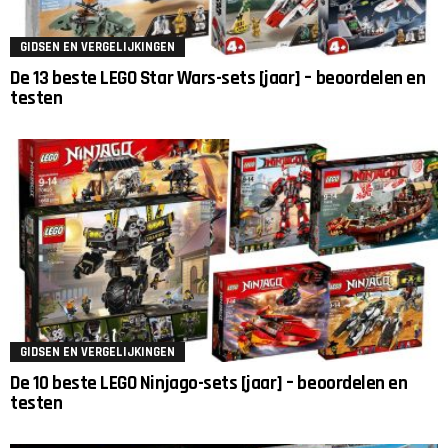
GIDSEN EN VERGELIJKINGEN
De 13 beste LEGO Star Wars-sets [jaar] – beoordelen en
testen
GIDSEN EN VERGELIJKINGEN
De 10 beste LEGO Ninjago-sets [jaar] – beoordelen en
testen