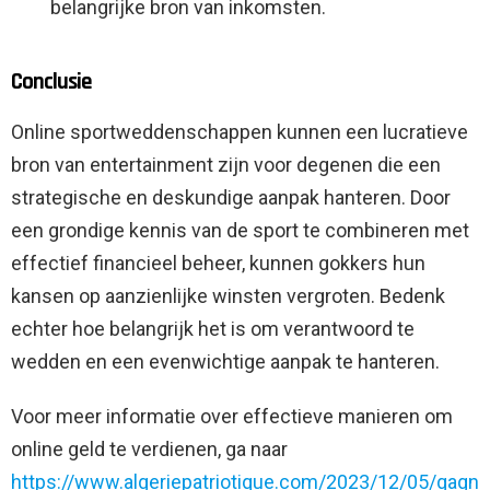
belangrijke bron van inkomsten.
Conclusie
Online sportweddenschappen kunnen een lucratieve
bron van entertainment zijn voor degenen die een
strategische en deskundige aanpak hanteren. Door
een grondige kennis van de sport te combineren met
effectief financieel beheer, kunnen gokkers hun
kansen op aanzienlijke winsten vergroten. Bedenk
echter hoe belangrijk het is om verantwoord te
wedden en een evenwichtige aanpak te hanteren.
Voor meer informatie over effectieve manieren om
online geld te verdienen, ga naar
https://www.algeriepatriotique.com/2023/12/05/gagn