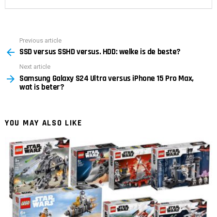
Previous article
See
SSD versus SSHD versus. HDD: welke is de beste?
more
Next article
Samsung Galaxy S24 Ultra versus iPhone 15 Pro Max,
wat is beter?
YOU MAY ALSO LIKE