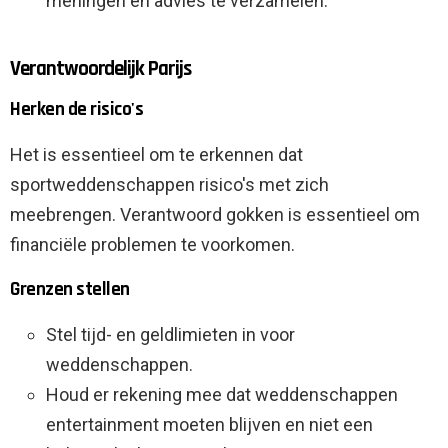
meningen en advies te verzamelen.
Verantwoordelijk Parijs
Herken de risico's
Het is essentieel om te erkennen dat
sportweddenschappen risico's met zich
meebrengen. Verantwoord gokken is essentieel om
financiële problemen te voorkomen.
Grenzen stellen
Stel tijd- en geldlimieten in voor
weddenschappen.
Houd er rekening mee dat weddenschappen
entertainment moeten blijven en niet een