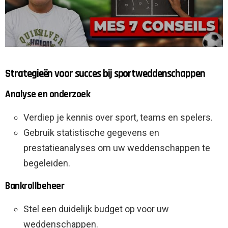
Strategieën voor succes bij sportweddenschappen
Analyse en onderzoek
Verdiep je kennis over sport, teams en spelers.
Gebruik statistische gegevens en
prestatieanalyses om uw weddenschappen te
begeleiden.
Bankrollbeheer
Stel een duidelijk budget op voor uw
weddenschappen.