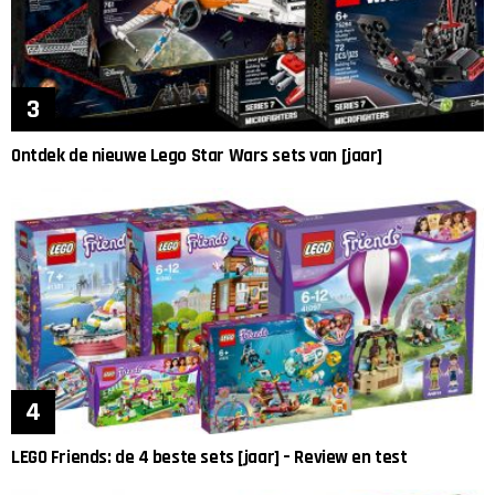
Ontdek de nieuwe Lego Star Wars sets van [jaar]
LEGO Friends: de 4 beste sets [jaar] – Review en test