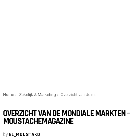
You are here:
Home
Zakelijk & Marketing
Overzicht van de mondiale markten – Moustachemagazine
OVERZICHT VAN DE MONDIALE MARKTEN –
MOUSTACHEMAGAZINE
by
EL_MOUSTAKO