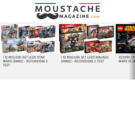
LATEST
STORIES
I 13 MIGLIORI SET LEGO STAR
I 10 MIGLIORI SET LEGO NINJAGO
SCOPRI I 
WARS [ANNO] – RECENSIONE E
[ANNO] – RECENSIONE E TEST
WARS DI [
TEST