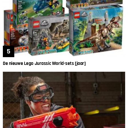
De nieuwe Lego Jurassic World-sets [jaar]