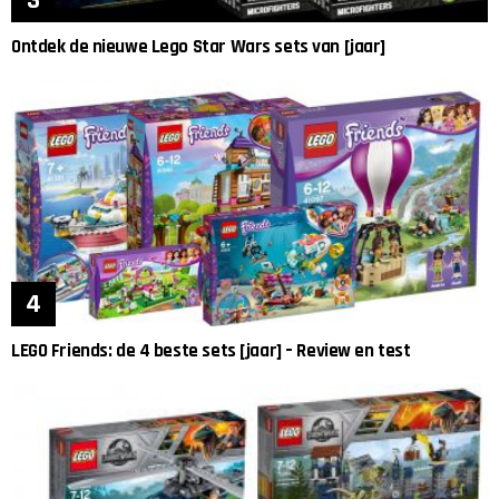
Ontdek de nieuwe Lego Star Wars sets van [jaar]
LEGO Friends: de 4 beste sets [jaar] – Review en test