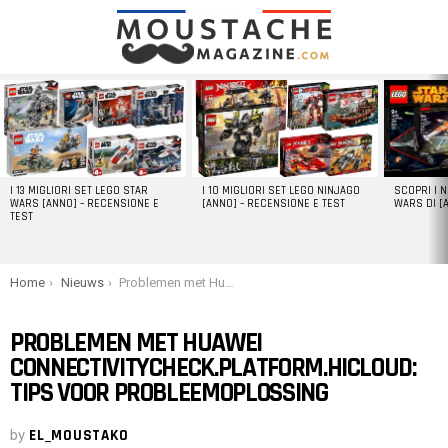
LATEST
STORIES
I 13 MIGLIORI SET LEGO STAR
I 10 MIGLIORI SET LEGO NINJAGO
SCOPRI I 
WARS [ANNO] – RECENSIONE E
[ANNO] – RECENSIONE E TEST
WARS DI [
TEST
You are here:
Home
Nieuws
Problemen met Huawei Connectivitycheck.platform.hicloud: tips voor probleemoplossing
PROBLEMEN MET HUAWEI
CONNECTIVITYCHECK.PLATFORM.HICLOUD:
TIPS VOOR PROBLEEMOPLOSSING
by
EL_MOUSTAKO