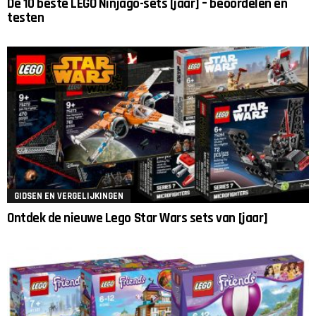
De 10 beste LEGO Ninjago-sets [jaar] – beoordelen en
testen
GIDSEN EN VERGELIJKINGEN
Ontdek de nieuwe Lego Star Wars sets van [jaar]