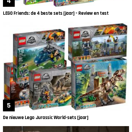
LEGO Friends: de 4 beste sets [jaar] – Review en test
De nieuwe Lego Jurassic World-sets [jaar]