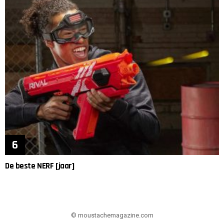
De beste NERF [jaar]
© moustachemagazine.com