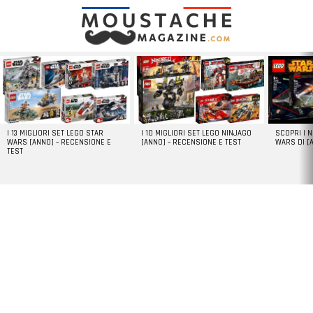
LATEST
STORIES
I 13 MIGLIORI SET LEGO STAR
I 10 MIGLIORI SET LEGO NINJAGO
SCOPRI I 
WARS [ANNO] – RECENSIONE E
[ANNO] – RECENSIONE E TEST
WARS DI [
TEST