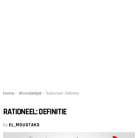
You are here:
Home
Woordenlijst
Rationeel: definitie
RATIONEEL: DEFINITIE
by
EL_MOUSTAKO