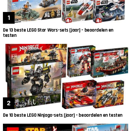
De 13 beste LEGO Star Wars-sets [jaar] – beoordelen en
testen
De 10 beste LEGO Ninjago-sets [jaar] – beoordelen en testen