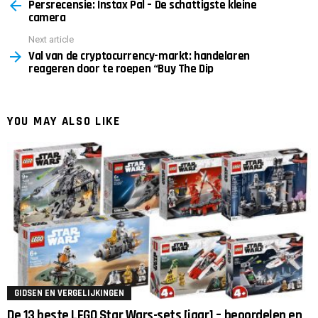
Persrecensie: Instax Pal – De schattigste kleine
more
camera
Next article
Val van de cryptocurrency-markt: handelaren
reageren door te roepen “Buy The Dip
YOU MAY ALSO LIKE
GIDSEN EN VERGELIJKINGEN
De 13 beste LEGO Star Wars-sets [jaar] – beoordelen en