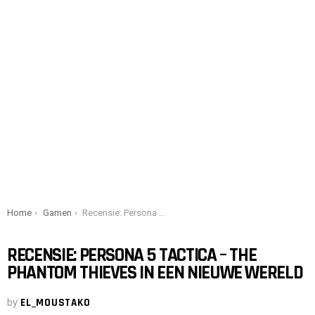
You are here:
Home
Gamen
Recensie: Persona 5 Tactica – The Phantom Thieves in een nieuwe wereld
RECENSIE: PERSONA 5 TACTICA – THE
PHANTOM THIEVES IN EEN NIEUWE WERELD
by
EL_MOUSTAKO