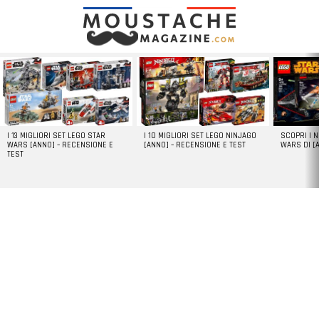
LATEST
STORIES
I 13 MIGLIORI SET LEGO STAR
I 10 MIGLIORI SET LEGO NINJAGO
SCOPRI I 
WARS [ANNO] – RECENSIONE E
[ANNO] – RECENSIONE E TEST
WARS DI [
TEST