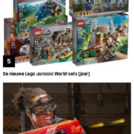
De nieuwe Lego Jurassic World-sets [jaar]