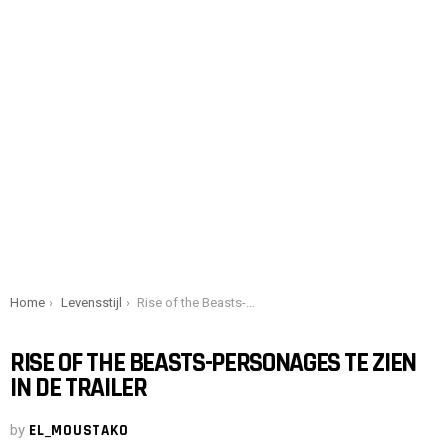
You are here:
Home
Levensstijl
Rise of the Beasts-personages te zien in de trailer
RISE OF THE BEASTS-PERSONAGES TE ZIEN
IN DE TRAILER
by
EL_MOUSTAKO