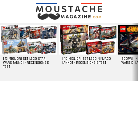
LATEST
STORIES
I 13 MIGLIORI SET LEGO STAR
I 10 MIGLIORI SET LEGO NINJAGO
SCOPRI I 
WARS [ANNO] – RECENSIONE E
[ANNO] – RECENSIONE E TEST
WARS DI [
TEST