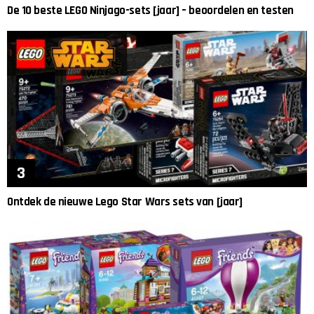
De 10 beste LEGO Ninjago-sets [jaar] – beoordelen en testen
Ontdek de nieuwe Lego Star Wars sets van [jaar]