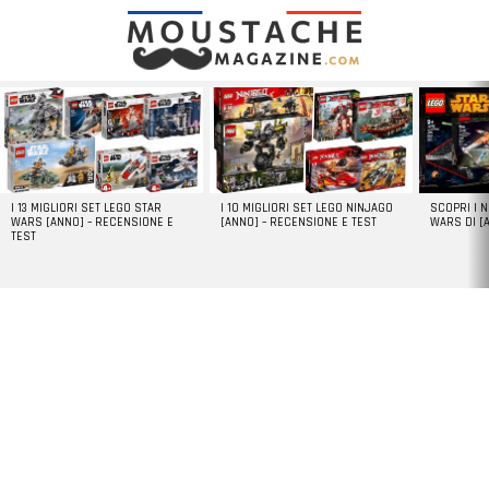
LATEST
STORIES
I 13 MIGLIORI SET LEGO STAR
I 10 MIGLIORI SET LEGO NINJAGO
SCOPRI I 
WARS [ANNO] – RECENSIONE E
[ANNO] – RECENSIONE E TEST
WARS DI [
TEST