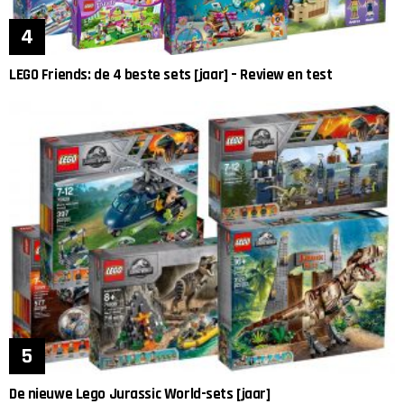
LEGO Friends: de 4 beste sets [jaar] – Review en test
De nieuwe Lego Jurassic World-sets [jaar]