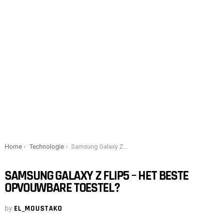
You are here:
Home
Technologie
Samsung Galaxy Z Flip5 – Het beste opvouwbare toestel?
SAMSUNG GALAXY Z FLIP5 – HET BESTE
OPVOUWBARE TOESTEL?
by
EL_MOUSTAKO