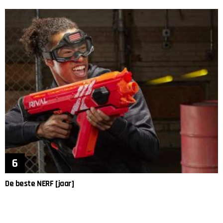
De beste NERF [jaar]