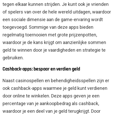
tegen elkaar kunnen strijden. Je kunt ook je vrienden
of spelers van over de hele wereld uitdagen, waardoor
een sociale dimensie aan de game-ervaring wordt
toegevoegd. Sommige van deze apps bieden
regelmatig toernooien met grote prijzenpotten,
waardoor je de kans krijgt om aanzienlijke sommen
geld te winnen door je vaardigheden en strategie te
gebruiken.
Cashback-apps: bespaar en verdien geld
Naast casinospellen en behendigheidsspellen zijn er
ook cashback-apps waarmee je geld kunt verdienen
door online te winkelen. Deze apps geven je een
percentage van je aankoopbedrag als cashback,
waardoor je een deel van je geld terugkrijgt. Door