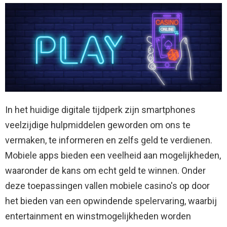
In het huidige digitale tijdperk zijn smartphones
veelzijdige hulpmiddelen geworden om ons te
vermaken, te informeren en zelfs geld te verdienen.
Mobiele apps bieden een veelheid aan mogelijkheden,
waaronder de kans om echt geld te winnen. Onder
deze toepassingen vallen mobiele casino's op door
het bieden van een opwindende spelervaring, waarbij
entertainment en winstmogelijkheden worden