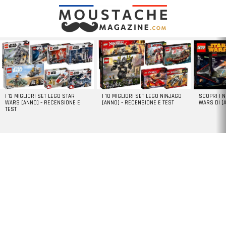
LATEST
STORIES
I 13 MIGLIORI SET LEGO STAR
I 10 MIGLIORI SET LEGO NINJAGO
SCOPRI I 
WARS [ANNO] – RECENSIONE E
[ANNO] – RECENSIONE E TEST
WARS DI [
TEST