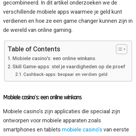
gecombineerd. In dit artikel onderzoeken we de
verschillende mobiele apps waarmee je geld kunt
verdienen en hoe ze een game changer kunnen zijn in
de wereld van online gaming.
Table of Contents
Mobiele casino's: een online winkans
Skill Game-apps: stel je vaardigheden op de proef
Cashback-apps: bespaar en verdien geld
Mobiele casino's: een online winkans
Mobiele casino's zijn applicaties die speciaal zijn
ontworpen voor mobiele apparaten zoals
smartphones en tablets
mobiele casino's
van eerste