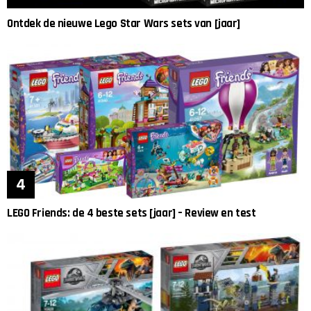
Ontdek de nieuwe Lego Star Wars sets van [jaar]
LEGO Friends: de 4 beste sets [jaar] – Review en test