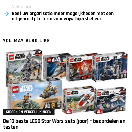
Next article
Geef uw organisatie meer mogelijkheden met een
uitgebreid platform voor vrijwilligersbeheer
YOU MAY ALSO LIKE
GIDSEN EN VERGELIJKINGEN
De 13 beste LEGO Star Wars-sets [jaar] – beoordelen en
testen