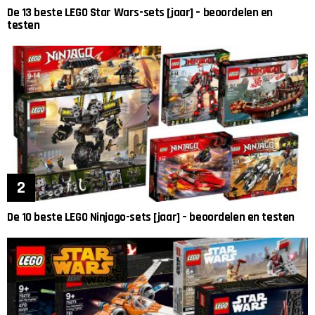
De 13 beste LEGO Star Wars-sets [jaar] – beoordelen en
testen
De 10 beste LEGO Ninjago-sets [jaar] – beoordelen en testen