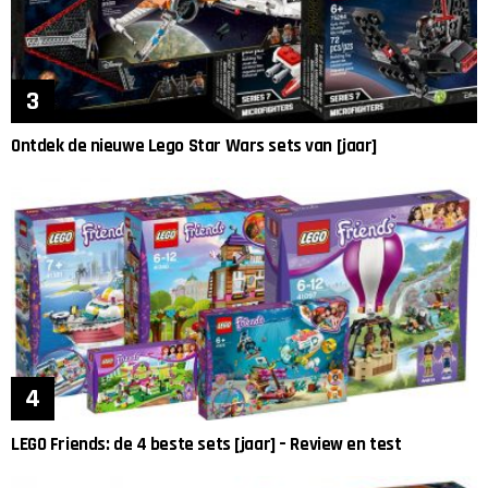
Ontdek de nieuwe Lego Star Wars sets van [jaar]
LEGO Friends: de 4 beste sets [jaar] – Review en test