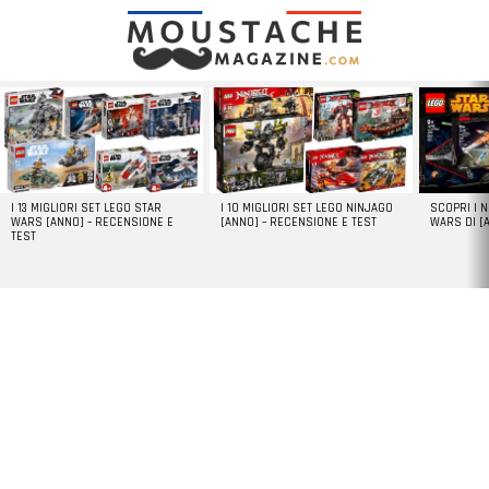
LATEST
STORIES
I 13 MIGLIORI SET LEGO STAR
I 10 MIGLIORI SET LEGO NINJAGO
SCOPRI I 
WARS [ANNO] – RECENSIONE E
[ANNO] – RECENSIONE E TEST
WARS DI [
TEST