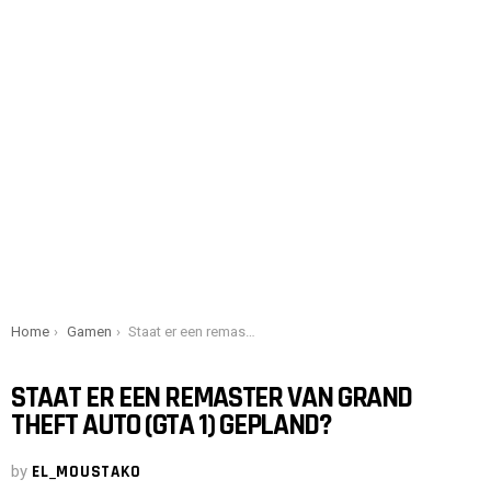
You are here:
Home
Gamen
Staat er een remaster van Grand Theft Auto (GTA 1) gepland?
STAAT ER EEN REMASTER VAN GRAND
THEFT AUTO (GTA 1) GEPLAND?
by
EL_MOUSTAKO