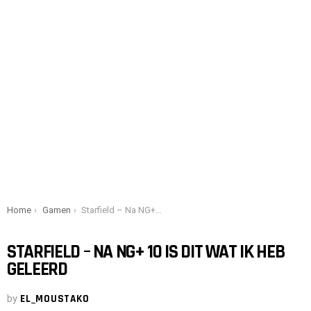
You are here:
Home
Gamen
Starfield – Na NG+ 10 is dit wat ik heb geleerd
STARFIELD – NA NG+ 10 IS DIT WAT IK HEB
GELEERD
by
EL_MOUSTAKO