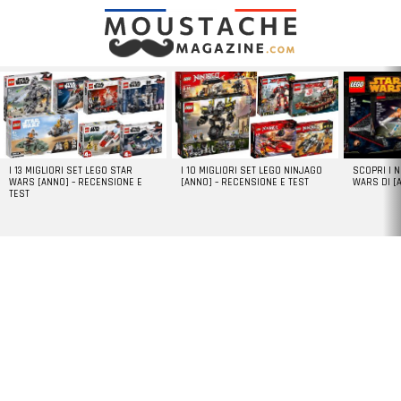
LATEST
STORIES
I 13 MIGLIORI SET LEGO STAR
I 10 MIGLIORI SET LEGO NINJAGO
SCOPRI I 
WARS [ANNO] – RECENSIONE E
[ANNO] – RECENSIONE E TEST
WARS DI [
TEST