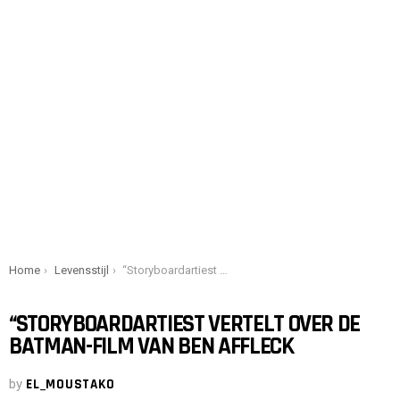
You are here:
Home
Levensstijl
“Storyboardartiest vertelt over de Batman-film van Ben Affleck
“STORYBOARDARTIEST VERTELT OVER DE
BATMAN-FILM VAN BEN AFFLECK
by
EL_MOUSTAKO