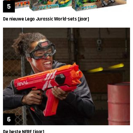
De nieuwe Lego Jurassic World-sets [jaar]
De beste NERF [jaar]