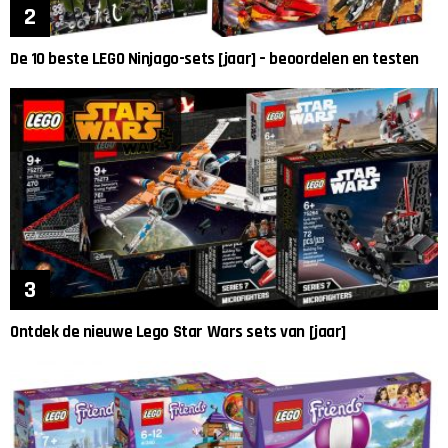
De 10 beste LEGO Ninjago-sets [jaar] – beoordelen en testen
Ontdek de nieuwe Lego Star Wars sets van [jaar]