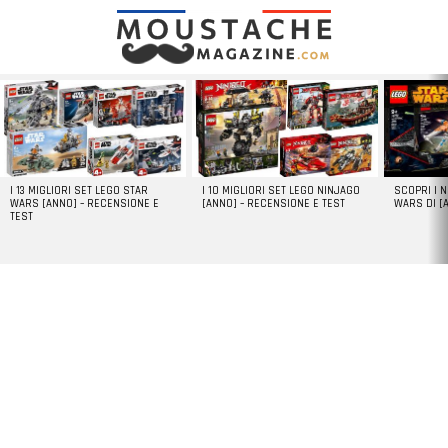
LATEST
STORIES
I 13 MIGLIORI SET LEGO STAR
I 10 MIGLIORI SET LEGO NINJAGO
SCOPRI I 
WARS [ANNO] – RECENSIONE E
[ANNO] – RECENSIONE E TEST
WARS DI [
TEST