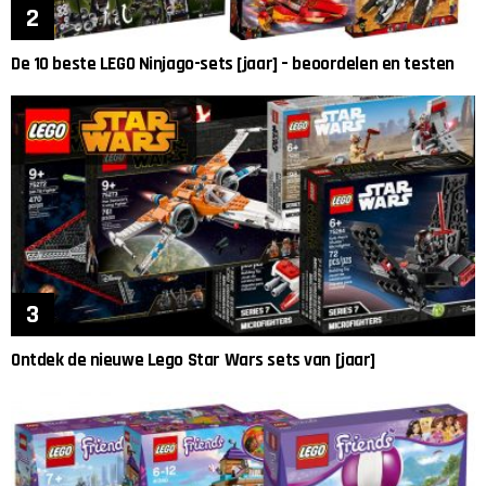
De 10 beste LEGO Ninjago-sets [jaar] – beoordelen en testen
Ontdek de nieuwe Lego Star Wars sets van [jaar]