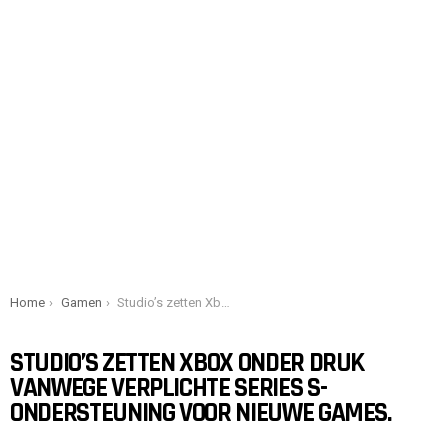
You are here:
Home
Gamen
Studio’s zetten Xbox onder druk vanwege verplichte Series S-ondersteuning voor nieuwe games.
STUDIO’S ZETTEN XBOX ONDER DRUK
VANWEGE VERPLICHTE SERIES S-
ONDERSTEUNING VOOR NIEUWE GAMES.