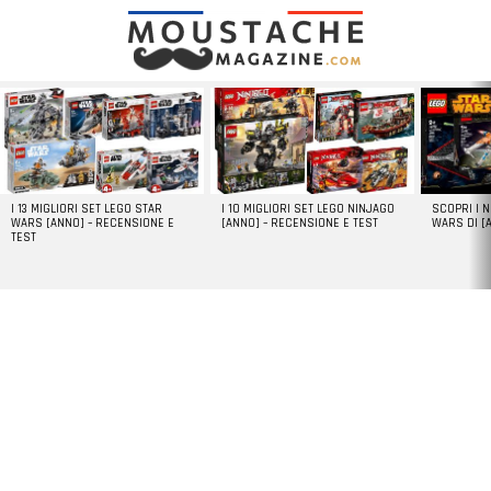
LATEST
STORIES
I 13 MIGLIORI SET LEGO STAR
I 10 MIGLIORI SET LEGO NINJAGO
SCOPRI I 
WARS [ANNO] – RECENSIONE E
[ANNO] – RECENSIONE E TEST
WARS DI [
TEST