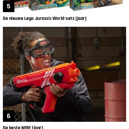
De nieuwe Lego Jurassic World-sets [jaar]
De beste NERF [jaar]