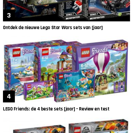
Ontdek de nieuwe Lego Star Wars sets van [jaar]
LEGO Friends: de 4 beste sets [jaar] – Review en test