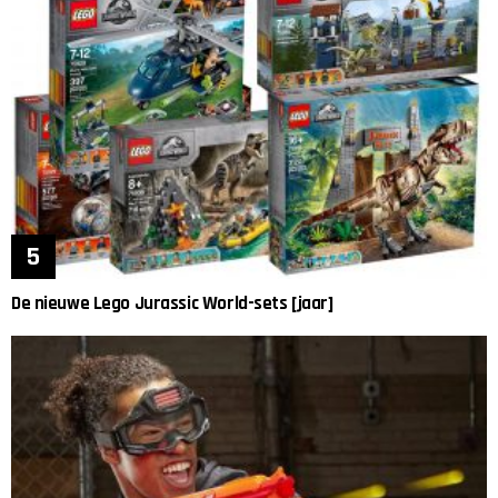
De nieuwe Lego Jurassic World-sets [jaar]