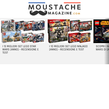
LATEST
STORIES
I 13 MIGLIORI SET LEGO STAR
I 10 MIGLIORI SET LEGO NINJAGO
SCOPRI I 
WARS [ANNO] – RECENSIONE E
[ANNO] – RECENSIONE E TEST
WARS DI [
TEST