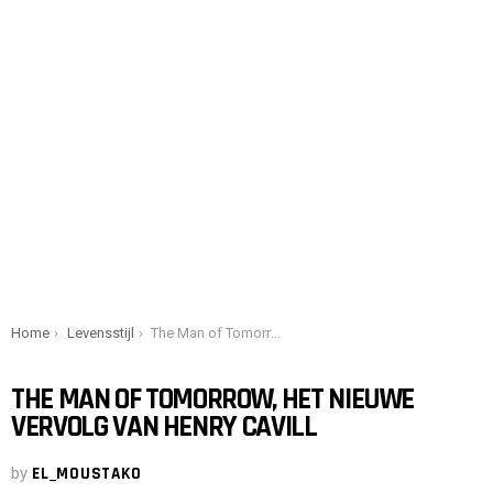
You are here:
Home
Levensstijl
The Man of Tomorrow, het nieuwe vervolg van Henry Cavill
THE MAN OF TOMORROW, HET NIEUWE
VERVOLG VAN HENRY CAVILL
by
EL_MOUSTAKO