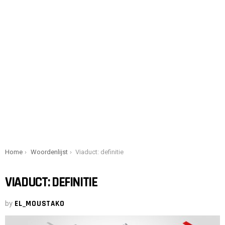
You are here:
Home
Woordenlijst
Viaduct: definitie
VIADUCT: DEFINITIE
by
EL_MOUSTAKO