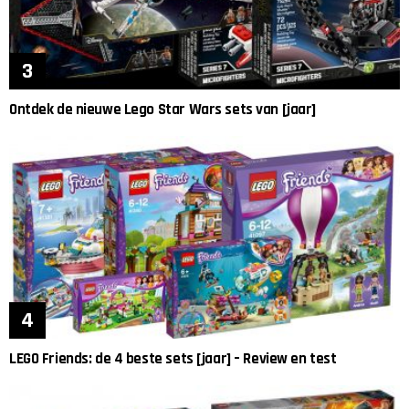
Ontdek de nieuwe Lego Star Wars sets van [jaar]
LEGO Friends: de 4 beste sets [jaar] – Review en test