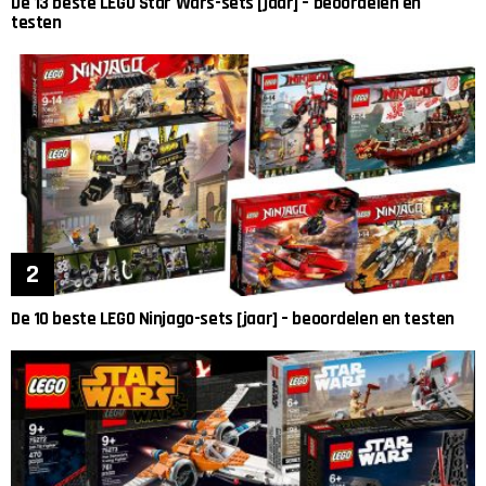
De 13 beste LEGO Star Wars-sets [jaar] – beoordelen en
testen
De 10 beste LEGO Ninjago-sets [jaar] – beoordelen en testen