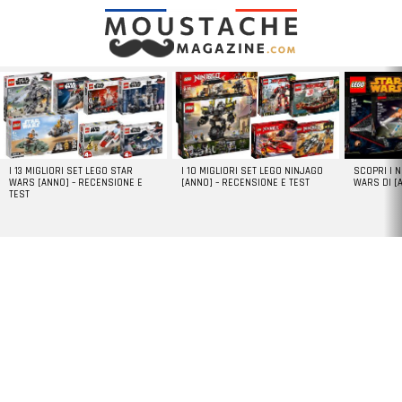
LATEST
STORIES
I 13 MIGLIORI SET LEGO STAR
I 10 MIGLIORI SET LEGO NINJAGO
SCOPRI I 
WARS [ANNO] – RECENSIONE E
[ANNO] – RECENSIONE E TEST
WARS DI [
TEST