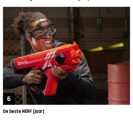
De beste NERF [jaar]