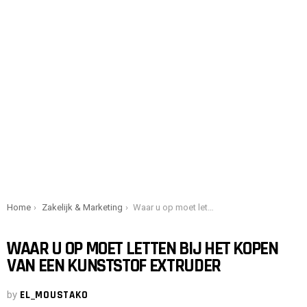
You are here:
Home
Zakelijk & Marketing
Waar u op moet letten bij het kopen van een kunststof extruder
WAAR U OP MOET LETTEN BIJ HET KOPEN
VAN EEN KUNSTSTOF EXTRUDER
by
EL_MOUSTAKO