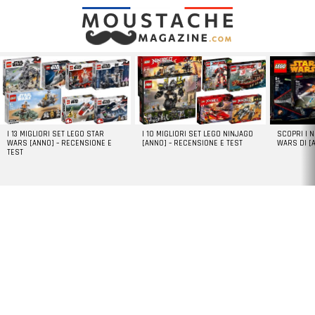
LATEST
STORIES
I 13 MIGLIORI SET LEGO STAR
I 10 MIGLIORI SET LEGO NINJAGO
SCOPRI I 
WARS [ANNO] – RECENSIONE E
[ANNO] – RECENSIONE E TEST
WARS DI [
TEST