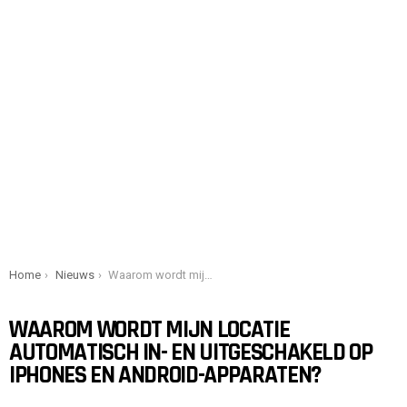
You are here:
Home
Nieuws
Waarom wordt mijn locatie automatisch in- en uitgeschakeld op iPhones en Android-apparaten?
WAAROM WORDT MIJN LOCATIE
AUTOMATISCH IN- EN UITGESCHAKELD OP
IPHONES EN ANDROID-APPARATEN?