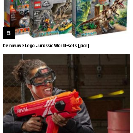
De nieuwe Lego Jurassic World-sets [jaar]