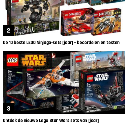
De 10 beste LEGO Ninjago-sets [jaar] – beoordelen en testen
Ontdek de nieuwe Lego Star Wars sets van [jaar]