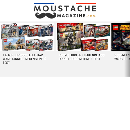
LATEST
STORIES
I 13 MIGLIORI SET LEGO STAR
I 10 MIGLIORI SET LEGO NINJAGO
SCOPRI I 
WARS [ANNO] – RECENSIONE E
[ANNO] – RECENSIONE E TEST
WARS DI [
TEST