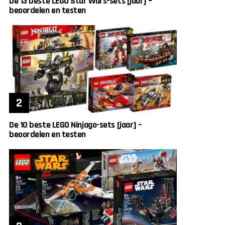
De 13 beste LEGO Star Wars-sets [jaar] –
beoordelen en testen
De 10 beste LEGO Ninjago-sets [jaar] –
beoordelen en testen