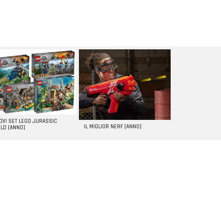
UOVI SET LEGO JURASSIC
IL MIGLIOR NERF [ANNO]
LD [ANNO]