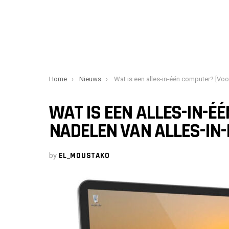
You are here:
Home
Nieuws
Wat is een alles-in-één computer? [Voor- en nadelen van alles-in-één 
WAT IS EEN ALLES-IN-É
NADELEN VAN ALLES-IN-
by
EL_MOUSTAKO