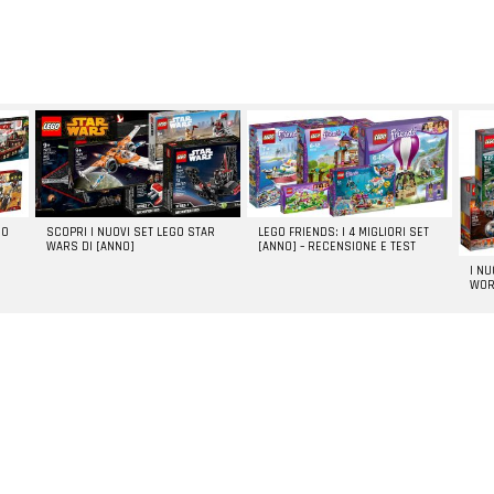
GO
SCOPRI I NUOVI SET LEGO STAR
LEGO FRIENDS: I 4 MIGLIORI SET
WARS DI [ANNO]
[ANNO] – RECENSIONE E TEST
I N
WOR