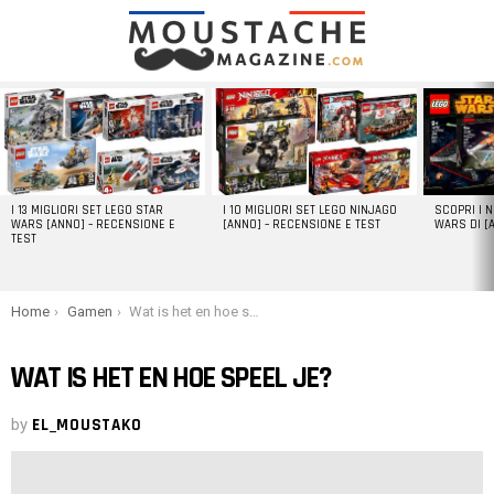
LATEST
STORIES
I 13 MIGLIORI SET LEGO STAR
I 10 MIGLIORI SET LEGO NINJAGO
SCOPRI I 
WARS [ANNO] – RECENSIONE E
[ANNO] – RECENSIONE E TEST
WARS DI [
TEST
You are here:
Home
Gamen
Wat is het en hoe speel je?
WAT IS HET EN HOE SPEEL JE?
by
EL_MOUSTAKO