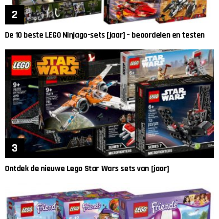
De 10 beste LEGO Ninjago-sets [jaar] – beoordelen en testen
Ontdek de nieuwe Lego Star Wars sets van [jaar]