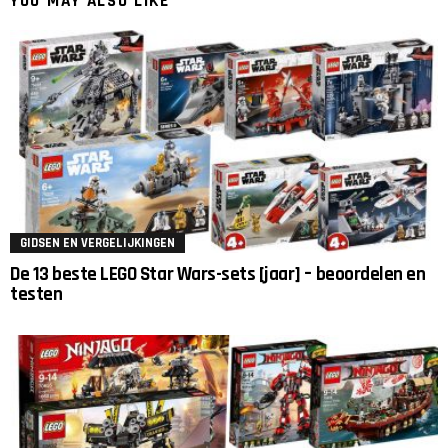
YOU MAY ALSO LIKE
GIDSEN EN VERGELIJKINGEN
De 13 beste LEGO Star Wars-sets [jaar] – beoordelen en
testen