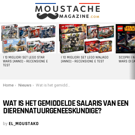
LATEST
STORIES
I 13 MIGLIORI SET LEGO STAR
I 10 MIGLIORI SET LEGO NINJAGO
SCOPRI I 
WARS [ANNO] – RECENSIONE E
[ANNO] – RECENSIONE E TEST
WARS DI [
TEST
You are here:
Home
Nieuws
Wat is het gemiddelde salaris van een dierennatuurgeneeskundige?
WAT IS HET GEMIDDELDE SALARIS VAN EEN
DIERENNATUURGENEESKUNDIGE?
by
EL_MOUSTAKO