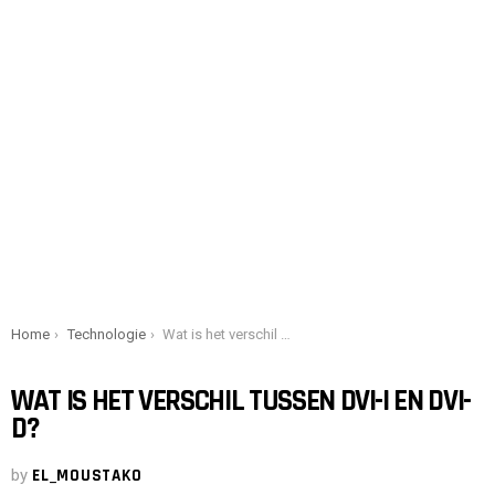
You are here:
Home
Technologie
Wat is het verschil tussen DVI-I en DVI-D?
WAT IS HET VERSCHIL TUSSEN DVI-I EN DVI-
D?
by
EL_MOUSTAKO