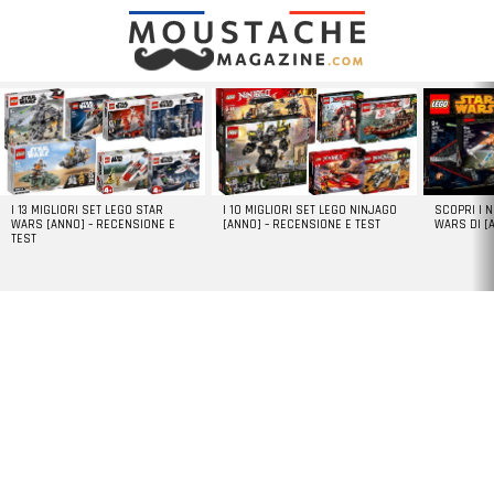
LATEST
STORIES
I 13 MIGLIORI SET LEGO STAR
I 10 MIGLIORI SET LEGO NINJAGO
SCOPRI I 
WARS [ANNO] – RECENSIONE E
[ANNO] – RECENSIONE E TEST
WARS DI [
TEST