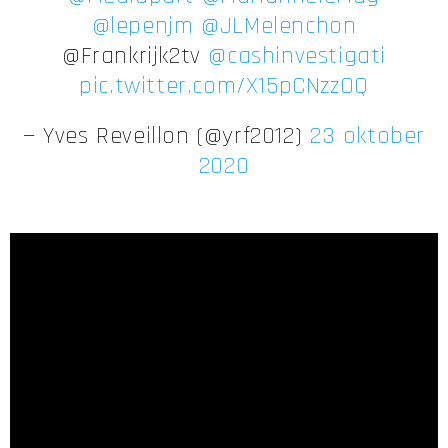
@lepenjm
@JLMelenchon
@Frankrijk2tv
@cashinvestigati
pic.twitter.com/X15pCNzzOQ
— Yves Reveillon (@yrf2012)
23 oktober
2020