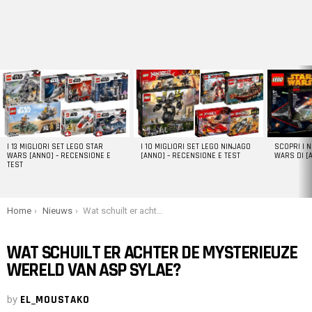
LATEST
STORIES
I 13 MIGLIORI SET LEGO STAR
I 10 MIGLIORI SET LEGO NINJAGO
SCOPRI I 
WARS [ANNO] – RECENSIONE E
[ANNO] – RECENSIONE E TEST
WARS DI [
TEST
You are here:
Home
Nieuws
Wat schuilt er achter de mysterieuze wereld van Asp Sylae?
WAT SCHUILT ER ACHTER DE MYSTERIEUZE
WERELD VAN ASP SYLAE?
by
EL_MOUSTAKO