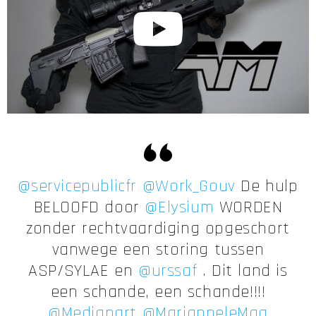
@servicepublicfr
@Work_Gouv
De hulp
BELOOFD door
@Elysium
WORDEN
zonder rechtvaardiging opgeschort
vanwege een storing tussen
ASP/SYLAE en
@urssaf
. Dit land is
een schande, een schande!!!!
@Mediapart
@MarianneleMag