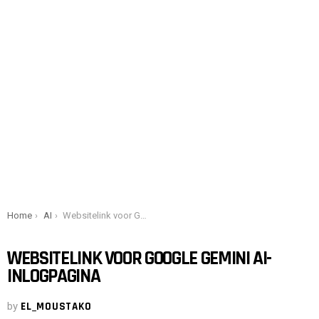
You are here:
Home
AI
Websitelink voor Google Gemini AI-inlogpagina
WEBSITELINK VOOR GOOGLE GEMINI AI-
INLOGPAGINA
by
EL_MOUSTAKO