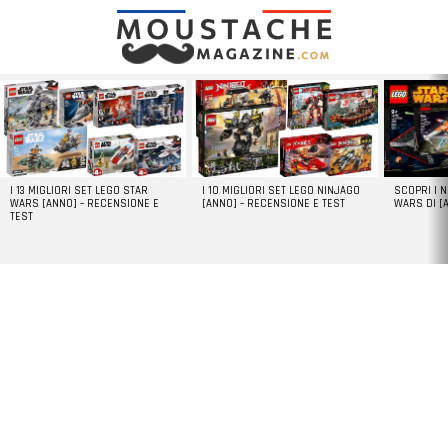
LATEST
STORIES
I 13 MIGLIORI SET LEGO STAR
I 10 MIGLIORI SET LEGO NINJAGO
SCOPRI I 
WARS [ANNO] – RECENSIONE E
[ANNO] – RECENSIONE E TEST
WARS DI [
TEST