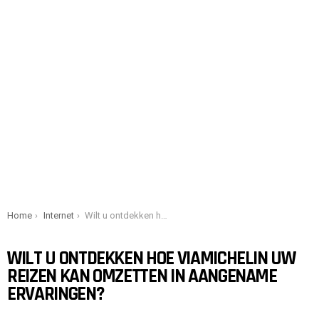
You are here:
Home
Internet
Wilt u ontdekken hoe Viamichelin uw reizen kan omzetten in aangename ervaringen?
WILT U ONTDEKKEN HOE VIAMICHELIN UW
REIZEN KAN OMZETTEN IN AANGENAME
ERVARINGEN?