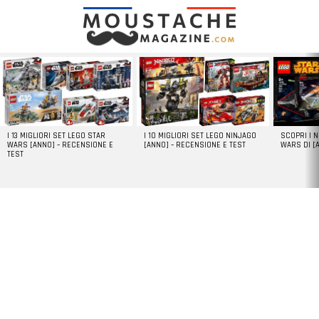
LATEST
STORIES
I 13 MIGLIORI SET LEGO STAR
I 10 MIGLIORI SET LEGO NINJAGO
SCOPRI I 
WARS [ANNO] – RECENSIONE E
[ANNO] – RECENSIONE E TEST
WARS DI [
TEST