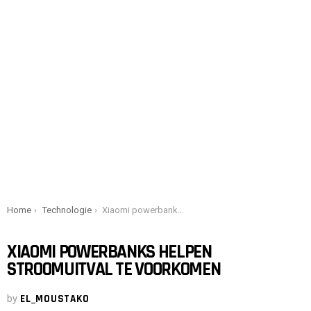
You are here:
Home
Technologie
Xiaomi powerbanks helpen stroomuitval te voorkomen
XIAOMI POWERBANKS HELPEN
STROOMUITVAL TE VOORKOMEN
by
EL_MOUSTAKO