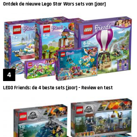
Ontdek de nieuwe Lego Star Wars sets van [jaar]
LEGO Friends: de 4 beste sets [jaar] – Review en test