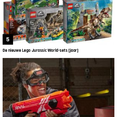
De nieuwe Lego Jurassic World-sets [jaar]