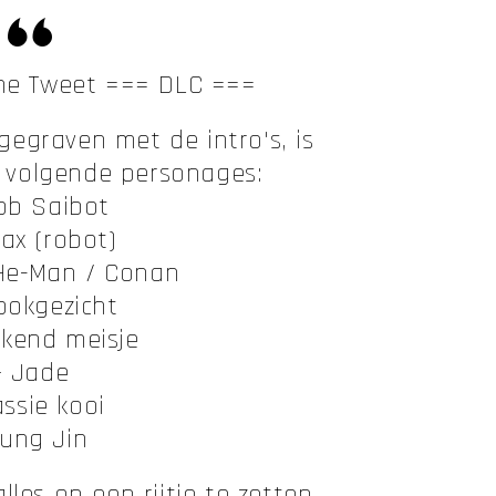
ne Tweet === DLC ===
egraven met de intro's, is
e volgende personages:
ob Saibot
rax (robot)
 He-Man / Conan
ookgezicht
kend meisje
– Jade
assie kooi
ung Jin
lles op een rijtje te zetten