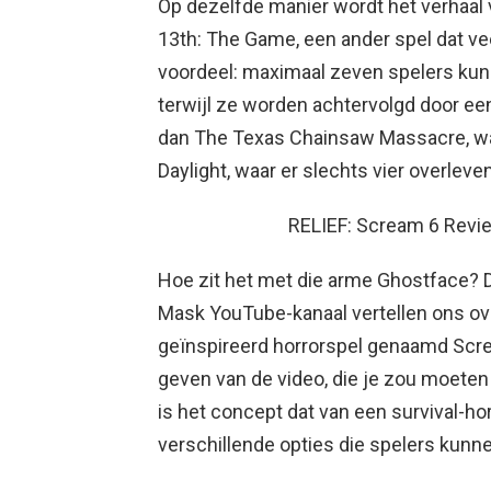
Op dezelfde manier wordt het verhaal
13th: The Game, een ander spel dat vee
voordeel: maximaal zeven spelers ku
terwijl ze worden achtervolgd door een
dan The Texas Chainsaw Massacre, waa
Daylight, waar er slechts vier overleve
RELIEF: Scream 6 Revi
Hoe zit het met die arme Ghostface? 
Mask YouTube-kanaal vertellen ons ov
geïnspireerd horrorspel genaamd Scre
geven van de video, die je zou moeten 
is het concept dat van een survival-h
verschillende opties die spelers kunn