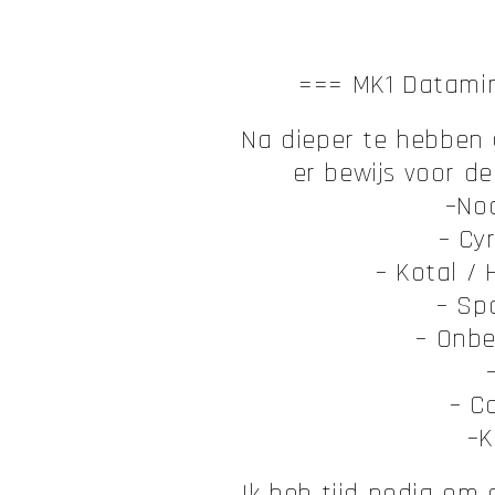
=== MK1 Datami
Na dieper te hebben g
er bewijs voor d
–No
– Cy
– Kotal /
– Sp
– Onbe
– C
–K
Ik heb tijd nodig om a