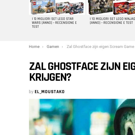
I 13 MIGLIORI SET LEGO STAR
I 10 MIGLIORI SET LEGO NINJA
WARS [ANNO] – RECENSIONE E
[ANNO] – RECENSIONE E TEST
TEST
You are here:
Home
Gamen
Zal Ghostface zijn eigen Scream Game krijge
ZAL GHOSTFACE ZIJN E
KRIJGEN?
by
EL_MOUSTAKO