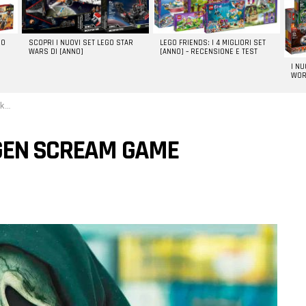
GO
SCOPRI I NUOVI SET LEGO STAR
LEGO FRIENDS: I 4 MIGLIORI SET
WARS DI [ANNO]
[ANNO] – RECENSIONE E TEST
I N
WOR
n?
IGEN SCREAM GAME