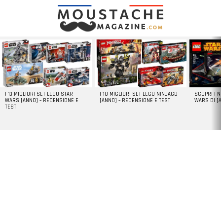
LATEST
STORIES
I 13 MIGLIORI SET LEGO STAR
I 10 MIGLIORI SET LEGO NINJAGO
SCOPRI I 
WARS [ANNO] – RECENSIONE E
[ANNO] – RECENSIONE E TEST
WARS DI [
TEST