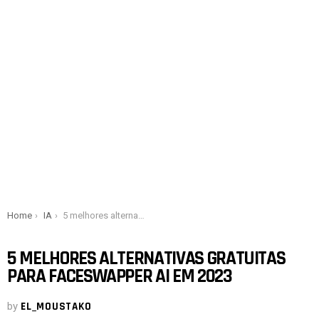
You are here:
Home
IA
5 melhores alternativas gratuitas para FaceSwapper AI em 2023
5 MELHORES ALTERNATIVAS GRATUITAS
PARA FACESWAPPER AI EM 2023
by
EL_MOUSTAKO