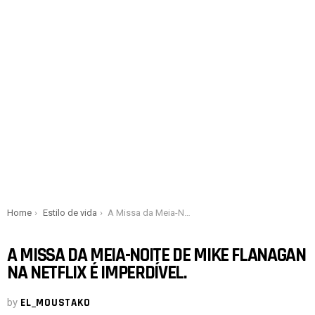
You are here:
Home
Estilo de vida
A Missa da Meia-Noite de Mike Flanagan na Netflix é imperdível.
A MISSA DA MEIA-NOITE DE MIKE FLANAGAN
NA NETFLIX É IMPERDÍVEL.
by
EL_MOUSTAKO