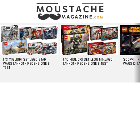
LATEST
STORIES
I 13 MIGLIORI SET LEGO STAR
I 10 MIGLIORI SET LEGO NINJAGO
SCOPRI I 
WARS [ANNO] – RECENSIONE E
[ANNO] – RECENSIONE E TEST
WARS DI [
TEST