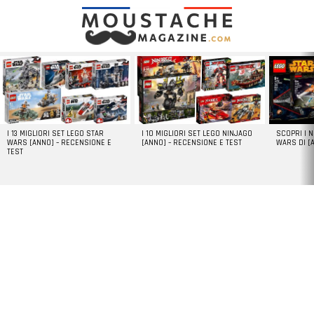
LATEST
STORIES
I 13 MIGLIORI SET LEGO STAR
I 10 MIGLIORI SET LEGO NINJAGO
SCOPRI I 
WARS [ANNO] – RECENSIONE E
[ANNO] – RECENSIONE E TEST
WARS DI [
TEST