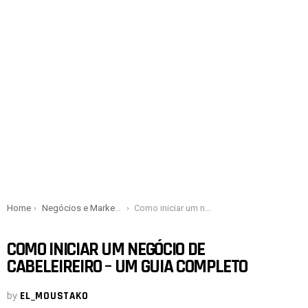
You are here:
Home
Negócios e Marketing
Como iniciar um negócio de cabeleireiro – um guia completo
COMO INICIAR UM NEGÓCIO DE
CABELEIREIRO – UM GUIA COMPLETO
by
EL_MOUSTAKO