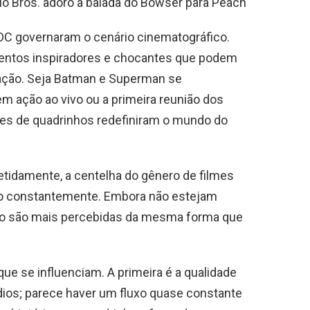
io Bros. adoro a balada do Bowser para Peach
 DC governaram o cenário cinematográfico.
entos inspiradores e chocantes que podem
eração. Seja Batman e Superman se
em ação ao vivo ou a primeira reunião dos
lmes de quadrinhos redefiniram o mundo do
tidamente, a centelha do gênero de filmes
do constantemente. Embora não estejam
não são mais percebidas da mesma forma que
que se influenciam. A primeira é a qualidade
dios; parece haver um fluxo quase constante