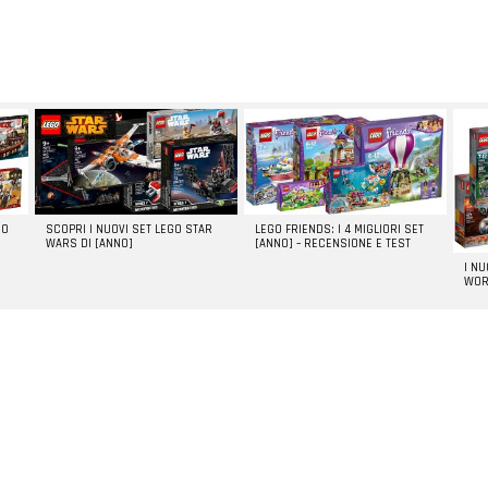
GO
SCOPRI I NUOVI SET LEGO STAR
LEGO FRIENDS: I 4 MIGLIORI SET
WARS DI [ANNO]
[ANNO] – RECENSIONE E TEST
I N
WOR