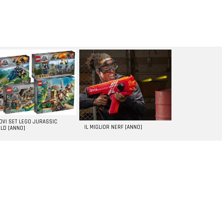
UOVI SET LEGO JURASSIC
IL MIGLIOR NERF [ANNO]
LD [ANNO]