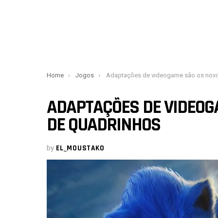
You are here:
Home
Jogos
Adaptações de videogame são os novos filmes de quadrinho
ADAPTAÇÕES DE VIDEOG
DE QUADRINHOS
by
EL_MOUSTAKO