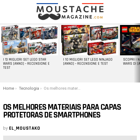
LATEST
STORIES
I 13 MIGLIORI SET LEGO STAR
I 10 MIGLIORI SET LEGO NINJAGO
SCOPRI I 
WARS [ANNO] – RECENSIONE E
[ANNO] – RECENSIONE E TEST
WARS DI [
TEST
You are here:
Home
Tecnologia
Os melhores materiais para capas protetoras de smartphones
OS MELHORES MATERIAIS PARA CAPAS
PROTETORAS DE SMARTPHONES
by
EL_MOUSTAKO