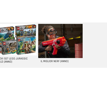
UOVI SET LEGO JURASSIC
IL MIGLIOR NERF [ANNO]
LD [ANNO]