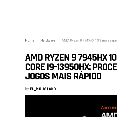
You are here:
Home
Hardware
AMD Ryzen 9 7945HX 10% mais rápido que Intel Core i9-13950HX: processador de laptop para jogos 
AMD RYZEN 9 7945HX 10
CORE I9-13950HX: PROC
JOGOS MAIS RÁPIDO
by
EL_MOUSTAKO