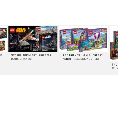
GO
SCOPRI I NUOVI SET LEGO STAR
LEGO FRIENDS: I 4 MIGLIORI SET
WARS DI [ANNO]
[ANNO] – RECENSIONE E TEST
I N
WOR