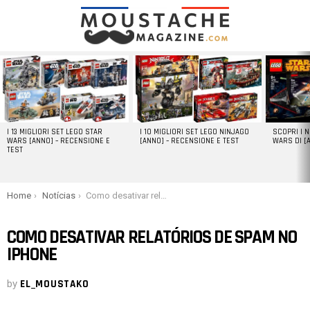
LATEST
STORIES
I 13 MIGLIORI SET LEGO STAR
I 10 MIGLIORI SET LEGO NINJAGO
SCOPRI I 
WARS [ANNO] – RECENSIONE E
[ANNO] – RECENSIONE E TEST
WARS DI [
TEST
You are here:
Home
Notícias
Como desativar relatórios de spam no iPhone
COMO DESATIVAR RELATÓRIOS DE SPAM NO
IPHONE
by
EL_MOUSTAKO