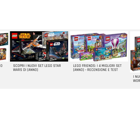
GO
SCOPRI I NUOVI SET LEGO STAR
LEGO FRIENDS: I 4 MIGLIORI SET
WARS DI [ANNO]
[ANNO] – RECENSIONE E TEST
I N
WOR