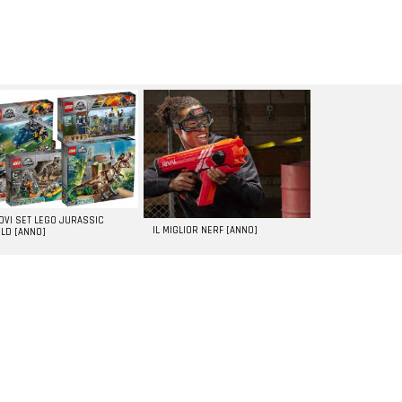
UOVI SET LEGO JURASSIC
IL MIGLIOR NERF [ANNO]
LD [ANNO]