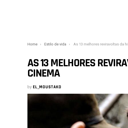
You are here:
Home
Estilo de vida
As 13 melhores reviravoltas da história 
AS 13 MELHORES REVIRA
CINEMA
by
EL_MOUSTAKO