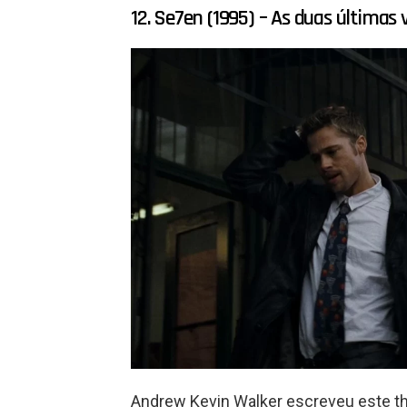
12. Se7en (1995) – As duas últimas 
Andrew Kevin Walker escreveu este thr