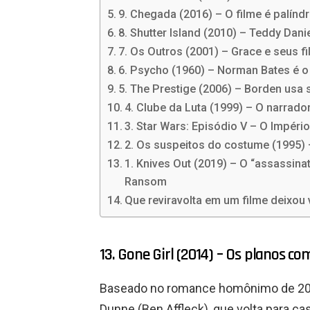
9. Chegada (2016) – O filme é palín
8. Shutter Island (2010) – Teddy Dan
7. Os Outros (2001) – Grace e seus f
6. Psycho (1960) – Norman Bates é o
5. The Prestige (2006) – Borden usa
4. Clube da Luta (1999) – O narrad
3. Star Wars: Episódio V – O Império
2. Os suspeitos do costume (1995) 
1. Knives Out (2019) – O “assassin
Ransom
Que reviravolta em um filme deixou 
13. Gone Girl (2014) – Os planos c
Baseado no romance homônimo de 2012 
Dunne (Ben Affleck), que volta para c