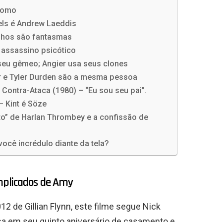
dromo
iels é Andrew Laeddis
ilhos são fantasmas
 assassino psicótico
 seu gêmeo; Angier usa seus clones
or e Tyler Durden são a mesma pessoa
 Contra-Ataca (1980) – “Eu sou seu pai”.
– Kint é Söze
ato” de Harlan Thrombey e a confissão de
você incrédulo diante da tela?
omplicados de Amy
de Gillian Flynn, este filme segue Nick
asa em seu quinto aniversário de casamento e