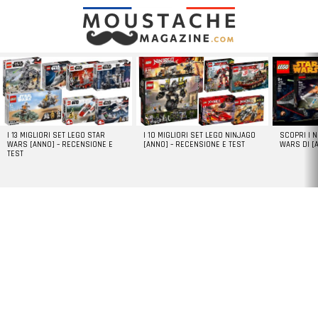
LATEST
STORIES
I 13 MIGLIORI SET LEGO STAR
I 10 MIGLIORI SET LEGO NINJAGO
SCOPRI I 
WARS [ANNO] – RECENSIONE E
[ANNO] – RECENSIONE E TEST
WARS DI [
TEST