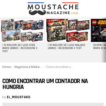
LATEST
STORIES
I 13 MIGLIORI SET LEGO STAR
I 10 MIGLIORI SET LEGO NINJAGO
SCOPRI I 
WARS [ANNO] – RECENSIONE E
[ANNO] – RECENSIONE E TEST
WARS DI [
TEST
You are here:
Home
Negócios e Marketing
Como encontrar um contador na Hungria
COMO ENCONTRAR UM CONTADOR NA
HUNGRIA
by
EL_MOUSTAKO