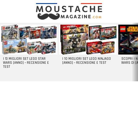
LATEST
STORIES
I 13 MIGLIORI SET LEGO STAR
I 10 MIGLIORI SET LEGO NINJAGO
SCOPRI I 
WARS [ANNO] – RECENSIONE E
[ANNO] – RECENSIONE E TEST
WARS DI [
TEST