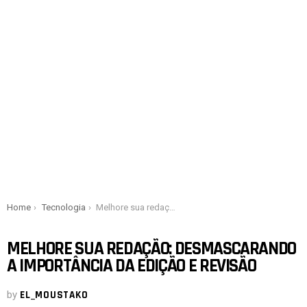
You are here:
Home
Tecnologia
Melhore sua redação: desmascarando a importância da edição e revisão
MELHORE SUA REDAÇÃO: DESMASCARANDO
A IMPORTÂNCIA DA EDIÇÃO E REVISÃO
by
EL_MOUSTAKO