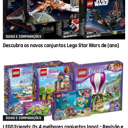
GUIAS E COMPARAÇÕES
Descubra os novos conjuntos Lego Star Wars de [ano]
GUIAS E COMPARAÇÕES
LEGO Friends: Os 4 melhores conjuntos [ano] – Revisão e