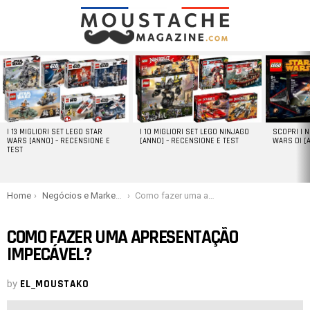
LATEST
STORIES
I 13 MIGLIORI SET LEGO STAR
I 10 MIGLIORI SET LEGO NINJAGO
SCOPRI I 
WARS [ANNO] – RECENSIONE E
[ANNO] – RECENSIONE E TEST
WARS DI [
TEST
You are here:
Home
Negócios e Marketing
Como fazer uma apresentação impecável?
COMO FAZER UMA APRESENTAÇÃO
IMPECÁVEL?
by
EL_MOUSTAKO