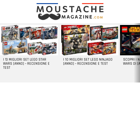
LATEST
STORIES
I 13 MIGLIORI SET LEGO STAR
I 10 MIGLIORI SET LEGO NINJAGO
SCOPRI I 
WARS [ANNO] – RECENSIONE E
[ANNO] – RECENSIONE E TEST
WARS DI [
TEST