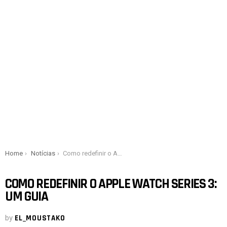
You are here:
Home
Notícias
Como redefinir o Apple Watch Series 3: um guia
COMO REDEFINIR O APPLE WATCH SERIES 3:
UM GUIA
by
EL_MOUSTAKO