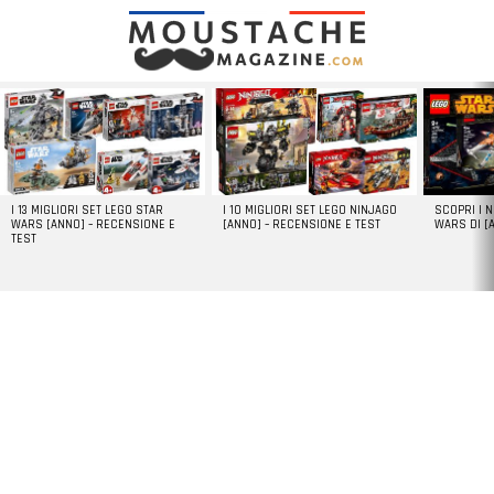
LATEST
STORIES
I 13 MIGLIORI SET LEGO STAR
I 10 MIGLIORI SET LEGO NINJAGO
SCOPRI I 
WARS [ANNO] – RECENSIONE E
[ANNO] – RECENSIONE E TEST
WARS DI [
TEST