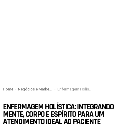
You are here:
Home
Negócios e Marketing
Enfermagem Holística: Integrando mente, corpo e espírito para um atendimento ideal ao paciente
ENFERMAGEM HOLÍSTICA: INTEGRANDO
MENTE, CORPO E ESPÍRITO PARA UM
ATENDIMENTO IDEAL AO PACIENTE