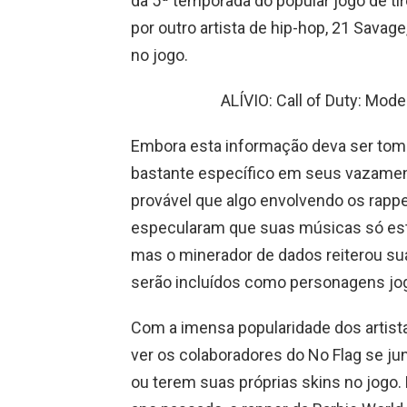
da 5ª temporada do popular jogo de ti
por outro artista de hip-hop, 21 Sav
no jogo.
ALÍVIO: Call of Duty: Mod
Embora esta informação deva ser toma
bastante específico em seus vazament
provável que algo envolvendo os rapp
especularam que suas músicas só est
mas o minerador de dados reiterou s
serão incluídos como personagens jo
Com a imensa popularidade dos artist
ver os colaboradores do No Flag se jun
ou terem suas próprias skins no jogo.