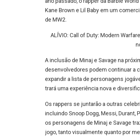
ano passado, o rapper da Barbie World
Kane Brown e Lil Baby em um comerci
de MW2.
ALÍVIO: Call of Duty: Modern Warfa
n
A inclusão de Minaj e Savage na próxi
desenvolvedores podem continuar a co
expandir a lista de personagens jogáv
trará uma experiência nova e diversifi
Os rappers se juntarão a outras celeb
incluindo Snoop Dogg, Messi, Durant, 
os personagens de Minaj e Savage traz
jogo, tanto visualmente quanto por me