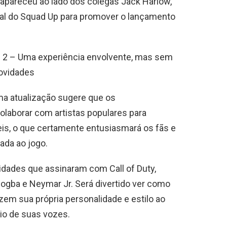
 apareceu ao lado dos colegas Jack Harlow,
al do Squad Up para promover o lançamento
re 2 – Uma experiência envolvente, mas sem
ovidades
ma atualização sugere que os
laborar com artistas populares para
eis, o que certamente entusiasmará os fãs e
cada ao jogo.
ridades que assinaram com Call of Duty,
Pogba e Neymar Jr. Será divertido ver como
em sua própria personalidade e estilo ao
io de suas vozes.