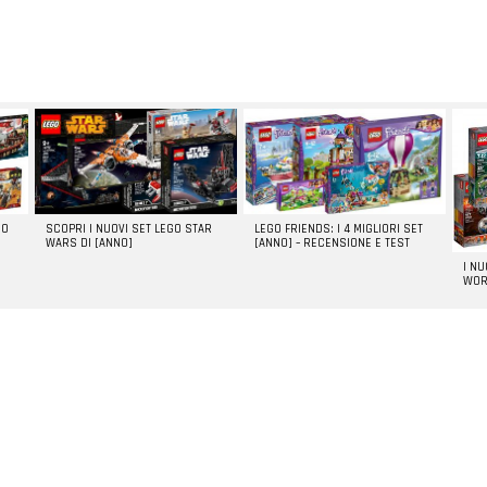
GO
SCOPRI I NUOVI SET LEGO STAR
LEGO FRIENDS: I 4 MIGLIORI SET
WARS DI [ANNO]
[ANNO] – RECENSIONE E TEST
I N
WOR