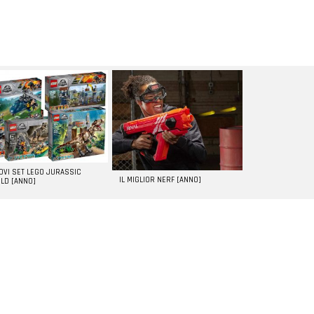
UOVI SET LEGO JURASSIC
IL MIGLIOR NERF [ANNO]
LD [ANNO]