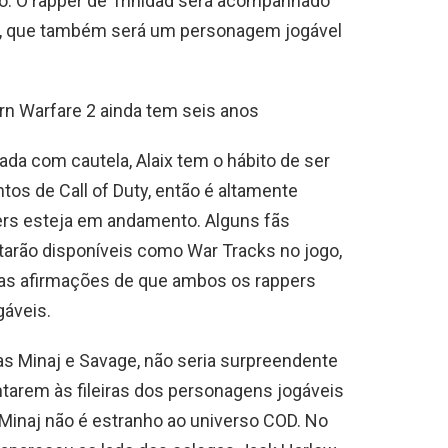
ro. O rapper de Trinidad será acompanhado
age, que também será um personagem jogável
ern Warfare 2 ainda tem seis anos
da com cautela, Alaix tem o hábito de ser
os de Call of Duty, então é altamente
ers esteja em andamento. Alguns fãs
arão disponíveis como War Tracks no jogo,
uas afirmações de que ambos os rappers
gáveis.
as Minaj e Savage, não seria surpreendente
tarem às fileiras dos personagens jogáveis ​​
 Minaj não é estranho ao universo COD. No