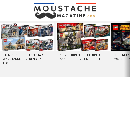
LATEST
STORIES
I 13 MIGLIORI SET LEGO STAR
I 10 MIGLIORI SET LEGO NINJAGO
SCOPRI I 
WARS [ANNO] – RECENSIONE E
[ANNO] – RECENSIONE E TEST
WARS DI [
TEST