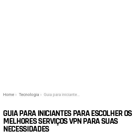
You are here:
Home
Tecnologia
Guia para iniciantes para escolher os melhores serviços VPN para suas necessidades
GUIA PARA INICIANTES PARA ESCOLHER OS
MELHORES SERVIÇOS VPN PARA SUAS
NECESSIDADES