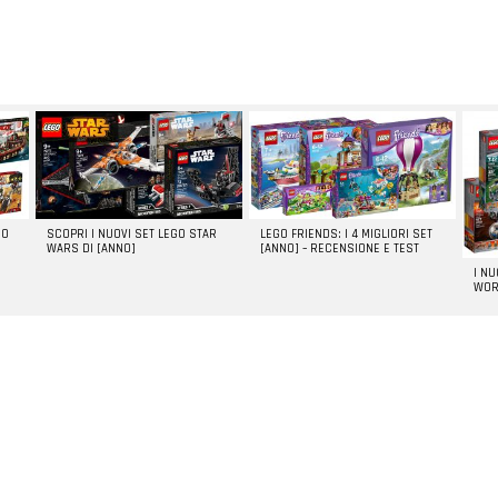
GO
SCOPRI I NUOVI SET LEGO STAR
LEGO FRIENDS: I 4 MIGLIORI SET
WARS DI [ANNO]
[ANNO] – RECENSIONE E TEST
I N
WOR