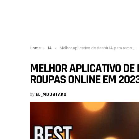
You are here:
Home
IA
Melhor aplicativo de despir IA para remover roupas online em 2023
MELHOR APLICATIVO DE 
ROUPAS ONLINE EM 202
by
EL_MOUSTAKO