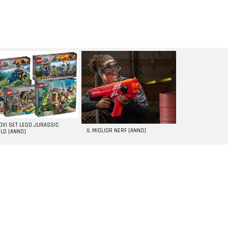
UOVI SET LEGO JURASSIC
IL MIGLIOR NERF [ANNO]
LD [ANNO]