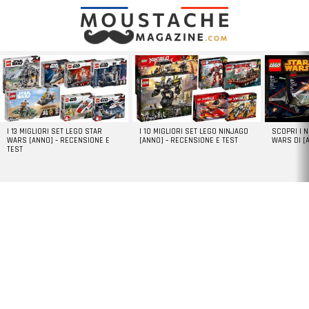
LATEST
STORIES
I 13 MIGLIORI SET LEGO STAR
I 10 MIGLIORI SET LEGO NINJAGO
SCOPRI I 
WARS [ANNO] – RECENSIONE E
[ANNO] – RECENSIONE E TEST
WARS DI [
TEST