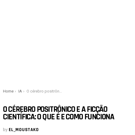
You are here:
Home
IA
O cérebro positrônico e a ficção científica: o que é e como funciona
O CÉREBRO POSITRÔNICO E A FICÇÃO
CIENTÍFICA: O QUE É E COMO FUNCIONA
by
EL_MOUSTAKO