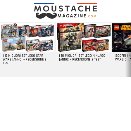
LATEST
STORIES
I 13 MIGLIORI SET LEGO STAR
I 10 MIGLIORI SET LEGO NINJAGO
SCOPRI I 
WARS [ANNO] – RECENSIONE E
[ANNO] – RECENSIONE E TEST
WARS DI [
TEST