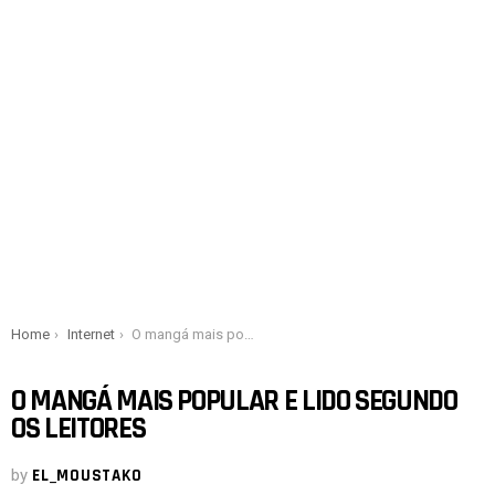
You are here:
Home
Internet
O mangá mais popular e lido segundo os leitores
O MANGÁ MAIS POPULAR E LIDO SEGUNDO
OS LEITORES
by
EL_MOUSTAKO