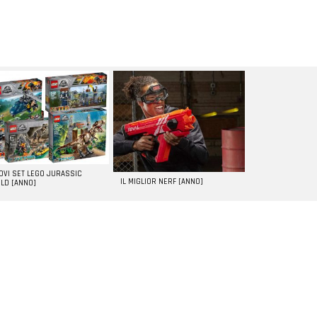
UOVI SET LEGO JURASSIC
IL MIGLIOR NERF [ANNO]
LD [ANNO]