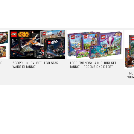
GO
SCOPRI I NUOVI SET LEGO STAR
LEGO FRIENDS: I 4 MIGLIORI SET
WARS DI [ANNO]
[ANNO] – RECENSIONE E TEST
I N
WOR