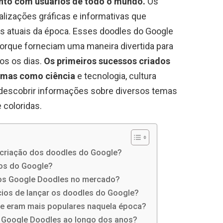
nto com usuários de todo o mundo.
Os
lizações gráficas e informativas que
s atuais da época. Esses doodles do Google
orque forneciam uma maneira divertida para
os os dias.
Os primeiros sucessos criados
emas como ciência
e tecnologia, cultura
 descobrir informações sobre diversos temas
 coloridas.
a criação dos doodles do Google?
vos do Google?
ros Google Doodles no mercado?
cios de lançar os doodles do Google?
le eram mais populares naquela época?
Google Doodles ao longo dos anos?