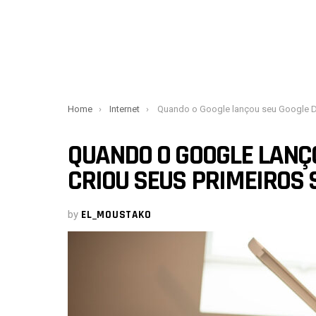
You are here:
Home
Internet
Quando o Google lançou seu Google Doodles e criou seus primeiros suces
QUANDO O GOOGLE LANÇ
CRIOU SEUS PRIMEIROS
by
EL_MOUSTAKO