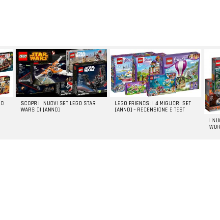
GO
SCOPRI I NUOVI SET LEGO STAR
LEGO FRIENDS: I 4 MIGLIORI SET
WARS DI [ANNO]
[ANNO] – RECENSIONE E TEST
I N
WOR