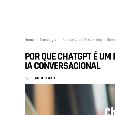
You are here:
Home
Tecnologia
Por que ChatGPT é um dos melhores chatbots e IA conver
POR QUE CHATGPT É UM
IA CONVERSACIONAL
by
EL_MOUSTAKO