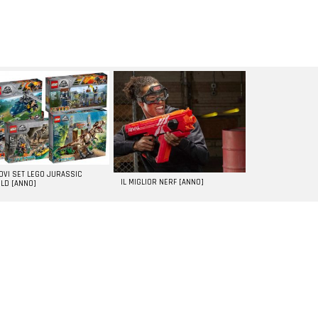
UOVI SET LEGO JURASSIC
IL MIGLIOR NERF [ANNO]
LD [ANNO]