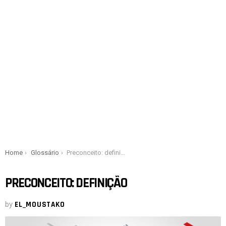
You are here:
Home
Glossário
Preconceito: definição
PRECONCEITO: DEFINIÇÃO
by
EL_MOUSTAKO