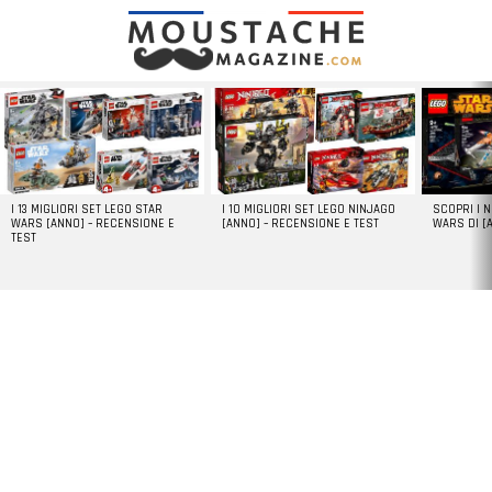
LATEST
STORIES
I 13 MIGLIORI SET LEGO STAR
I 10 MIGLIORI SET LEGO NINJAGO
SCOPRI I 
WARS [ANNO] – RECENSIONE E
[ANNO] – RECENSIONE E TEST
WARS DI [
TEST