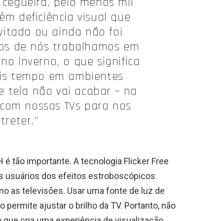
u cegueira, pelo menos mil
êm deficiência visual que
evitada ou ainda não foi
tos de nós trabalhamos em
no inverno, o que significa
is tempo em ambientes
 tela não vai acabar – na
com nossas TVs para nos
treter.”
é tão importante. A tecnologia Flicker Free
os usuários dos efeitos estroboscópicos
mo as televisões. Usar uma fonte de luz de
ermite ajustar o brilho da TV. Portanto, não
o que cria uma experiência de visualização