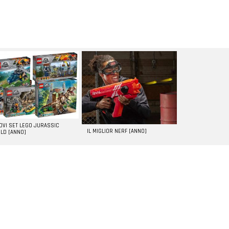
UOVI SET LEGO JURASSIC
IL MIGLIOR NERF [ANNO]
LD [ANNO]