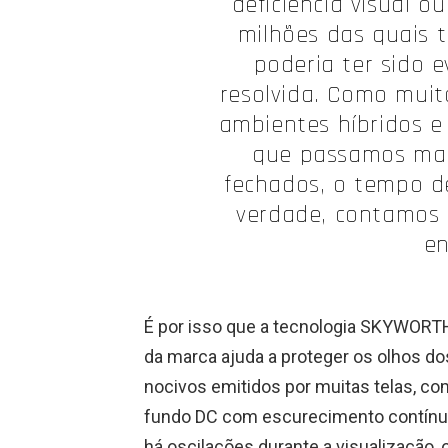
deficiência visual o
milhões das quais t
poderia ter sido 
resolvida. Como mui
ambientes híbridos e 
que passamos ma
fechados, o tempo de
verdade, contamos 
en
É por isso que a tecnologia SKYWORTH 
da marca ajuda a proteger os olhos d
nocivos emitidos por muitas telas, co
fundo DC com escurecimento contínuo p
há oscilações durante a visualização, 