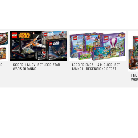
GO
SCOPRI I NUOVI SET LEGO STAR
LEGO FRIENDS: I 4 MIGLIORI SET
WARS DI [ANNO]
[ANNO] – RECENSIONE E TEST
I N
WOR