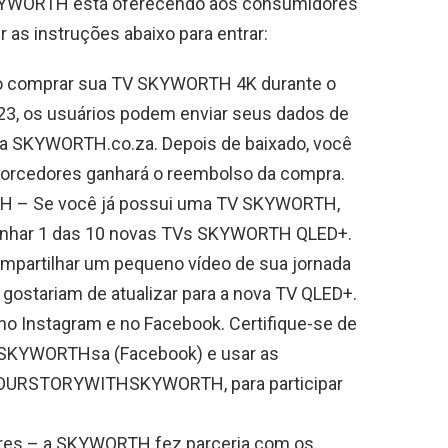
a SKYWORTH está oferecendo aos consumidores
 as instruções abaixo para entrar:
o comprar sua TV SKYWORTH 4K durante o
023, os usuários podem enviar seus dados de
a SKYWORTH.co.za. Depois de baixado, você
 torcedores ganhará o reembolso da compra.
TH – Se você já possui uma TV SKYWORTH,
anhar 1 das 10 novas TVs SKYWORTH QLED+.
compartilhar um pequeno vídeo de sua jornada
ostariam de atualizar para a nova TV QLED+.
o Instagram e no Facebook. Certifique-se de
@SKYWORTHsa (Facebook) e usar as
OURSTORYWITHSKYWORTH, para participar
dores – a SKYWORTH fez parceria com os