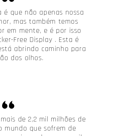
ia é que não apenas nossa
lhor, mas também temos
r em mente, e é por isso
ker-Free Display . Esta é
está abrindo caminho para
ão dos olhos.
mais de 2,2 mil milhões de
o mundo que sofrem de