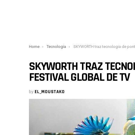
You are here:
Home
Tecnologia
SKYWORTH traz tecnologia de ponta para seu festival glo
SKYWORTH TRAZ TECNOL
FESTIVAL GLOBAL DE TV
by
EL_MOUSTAKO