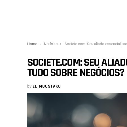
You are here:
Home
Notícias
Societe.com: Seu aliado essencial para saber tudo sobre negóci
SOCIETE.COM: SEU ALIA
TUDO SOBRE NEGÓCIOS?
by
EL_MOUSTAKO