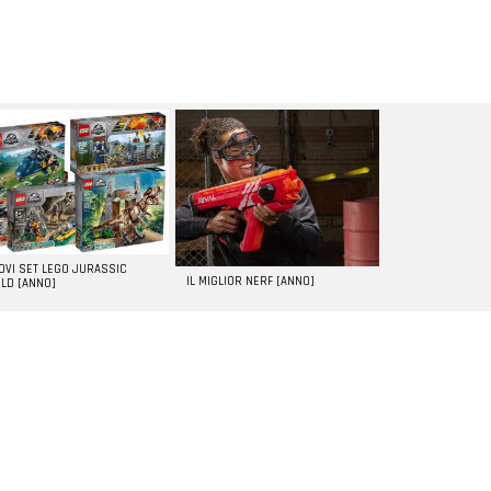
UOVI SET LEGO JURASSIC
IL MIGLIOR NERF [ANNO]
LD [ANNO]