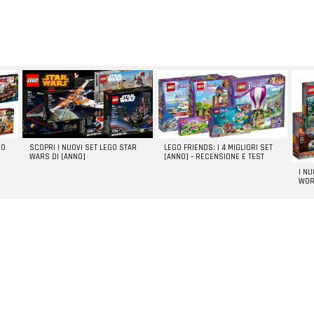
GO
SCOPRI I NUOVI SET LEGO STAR
LEGO FRIENDS: I 4 MIGLIORI SET
WARS DI [ANNO]
[ANNO] – RECENSIONE E TEST
I N
WOR