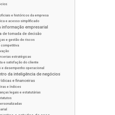
ócios
iciais e históricos da empresa
ca e acesso simplificado
a informação empresarial
a de tomada de decisão
as e gestão de riscos
 competitiva
ovação
cerias estratégicas
a e satisfação do cliente
s e desempenho operacional
tro da inteligência de negócios
ídicas e financeiras
ras e índices
ças legais e estatutárias
statutos
personalizadas
arial